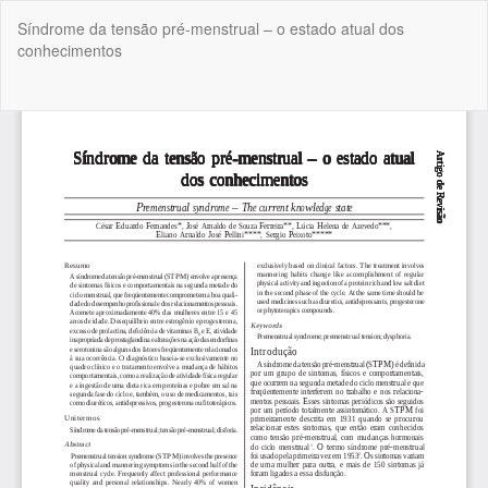
Voltar
Síndrome da tensão pré-menstrual – o estado atual dos
aos
conhecimentos
Detalhes
do
Artigo
Bai
Ba
P